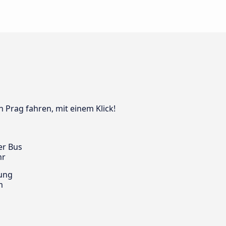
h Prag fahren, mit einem Klick!
er Bus
hr
ung
m