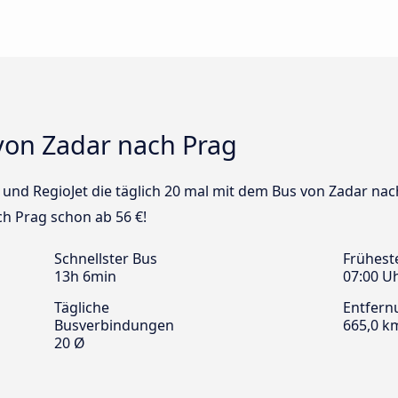
von Zadar nach Prag
s und RegioJet die täglich 20 mal mit dem Bus von Zadar nac
ch Prag schon ab 56 €!
Schnellster Bus
Frühest
13h 6min
07:00 U
Tägliche
Entfern
Busverbindungen
665,0 k
20 Ø