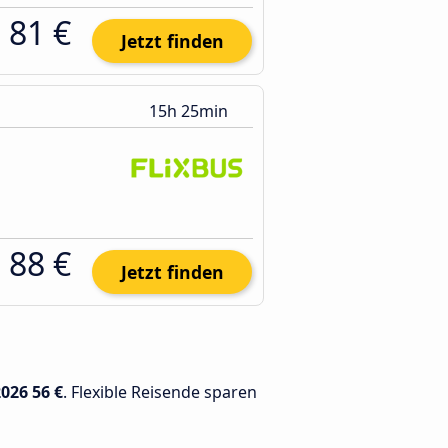
81 €
Jetzt finden
15h 25min
88 €
Jetzt finden
2026
56 €
. Flexible Reisende sparen