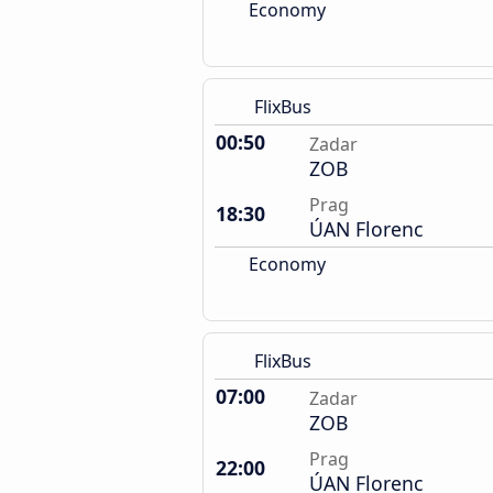
Economy
FlixBus
00:50
Zadar
ZOB
Prag
18:30
ÚAN Florenc
Economy
FlixBus
07:00
Zadar
ZOB
Prag
22:00
ÚAN Florenc