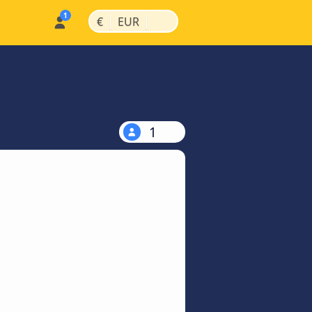
|
|
€
EUR
1