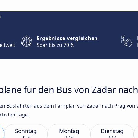
m
Ergebnisse vergleichen
eltweit
Spar bis zu 70 %
rpläne für den Bus von Zadar nac
gsten Busfahrten aus dem Fahrplan von Zadar nach Prag vo
ächsten Tage.
Sonntag
Montag
Dienstag
92 €
77 €
72 €