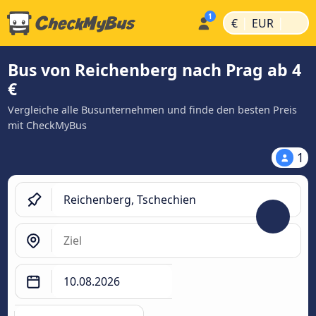
|
|
€
EUR
Bus von Reichenberg nach Prag ab 4
€
Vergleiche alle Busunternehmen und finde den besten Preis
mit CheckMyBus
1