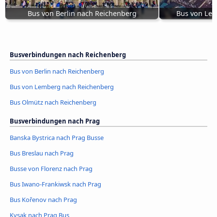
Bus von Berlin nach Reichenberg
Bus von Le
Busverbindungen nach Reichenberg
Bus von Berlin nach Reichenberg
Bus von Lemberg nach Reichenberg
Bus Olmütz nach Reichenberg
Busverbindungen nach Prag
Banska Bystrica nach Prag Busse
Bus Breslau nach Prag
Busse von Florenz nach Prag
Bus Iwano-Frankiwsk nach Prag
Bus Kořenov nach Prag
Kysak nach Prag Bus