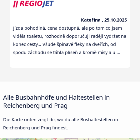
Kateřina , 25.10.2025
Jízda pohodlná, cena dostupná, ale po tom co jsem
viděla toaletu, rozhodně doporučuji raději vydržet na
konec cesty... Všude špinavé fleky na dveřích, od
spodu záchodu se táhla plíseň a kromě mísy a u ...
Alle Busbahnhöfe und Haltestellen in
Reichenberg und Prag
Die Karte unten zeigt dir, wo du alle Bushaltestellen in
Reichenberg und Prag findest.