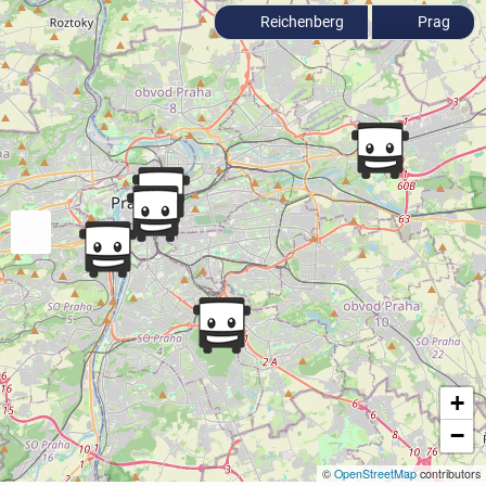
Reichenberg
Prag
+
−
©
OpenStreetMap
contributors