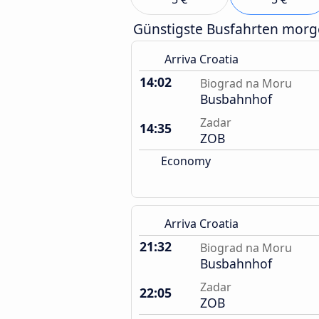
Günstigste Busfahrten mor
Arriva Croatia
14:02
Biograd na Moru
Busbahnhof
Zadar
14:35
ZOB
Economy
Arriva Croatia
21:32
Biograd na Moru
Busbahnhof
Zadar
22:05
ZOB