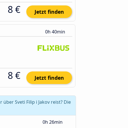
8 €
Jetzt finden
0h 40min
8 €
Jetzt finden
er Sveti Filip i Jakov reist? Die
0h 26min