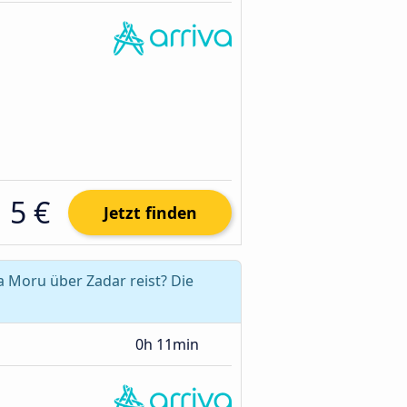
5 €
Jetzt finden
a Moru über Zadar reist? Die
0h 11min