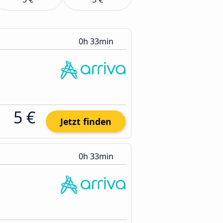
0h 33min
5 €
Jetzt finden
0h 33min