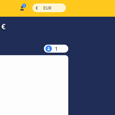
|
|
€
EUR
 €
1