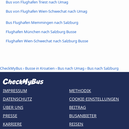
Bus von Flughafen Triest nach Umag
Bus von Flughafen Wien-Schwechat nach Umag
Bus Flughafen Memmingen nach Salzburg
Flughafen München nach Salzburg Busse
Flughafen Wien-Schwechat nach Salzburg Busse
CheckMyBus
›
Busse in Kroatien
›
Bus nach Umag
›
Bus nach Salzburg
IMPRESSUM
METHODIK
DATENSCHUTZ
COOKIE-EINSTELLUNGEN
ÜBER UNS
BEITRAG
PRESSE
BUSANBIETER
KARRIERE
REISEN