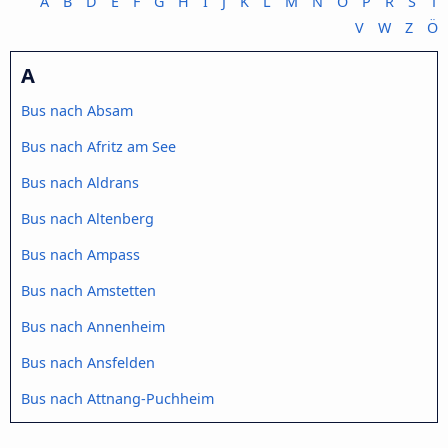
A
B
D
E
F
G
H
I
J
K
L
M
N
O
P
R
S
T
V
W
Z
Ö
A
Bus nach Absam
Bus nach Afritz am See
Bus nach Aldrans
Bus nach Altenberg
Bus nach Ampass
Bus nach Amstetten
Bus nach Annenheim
Bus nach Ansfelden
Bus nach Attnang-Puchheim