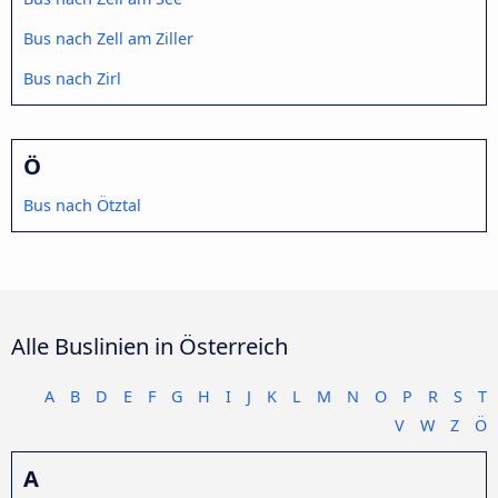
Bus nach Zell am Ziller
Bus nach Zirl
Ö
Bus nach Ötztal
Alle Buslinien in Österreich
A
B
D
E
F
G
H
I
J
K
L
M
N
O
P
R
S
T
V
W
Z
Ö
A