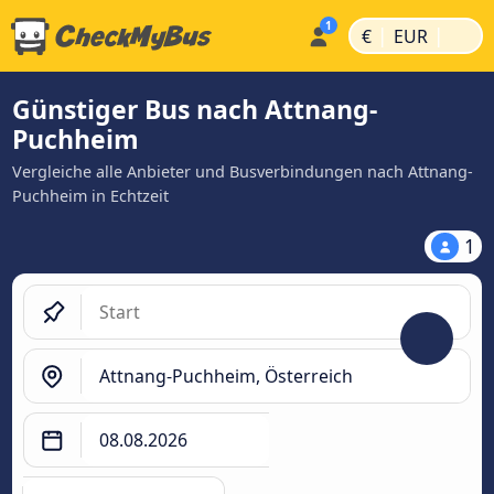
|
|
€
EUR
Günstiger Bus nach Attnang-
Puchheim
Vergleiche alle Anbieter und Busverbindungen nach Attnang-
Puchheim in Echtzeit
1