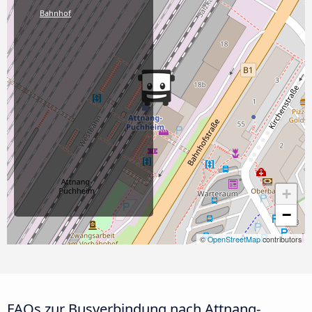
Bahnhof
+
−
©
OpenStreetMap
contributors
FAQs zur Busverbindung nach Attnang-