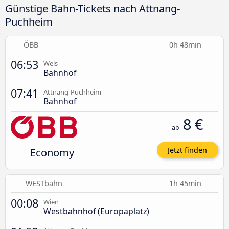
Günstige Bahn-Tickets nach Attnang-
Puchheim
ÖBB
0h 48min
06:53
Wels
Bahnhof
07:41
Attnang-Puchheim
Bahnhof
8 €
ab
Economy
Jetzt finden
WESTbahn
1h 45min
00:08
Wien
Westbahnhof (Europaplatz)