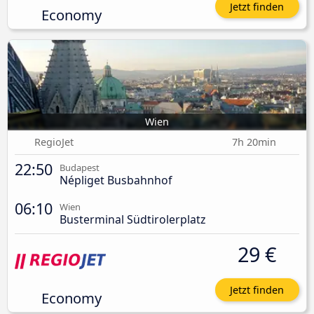
Jetzt finden
Economy
Wien
RegioJet
7h 20min
22:50
Budapest
Népliget Busbahnhof
06:10
Wien
Busterminal Südtirolerplatz
29 €
Jetzt finden
Economy