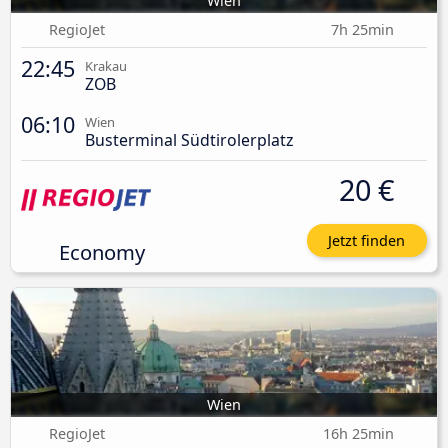
Wien
RegioJet
7h 25min
22:45
Krakau
ZOB
06:10
Wien
Busterminal Südtirolerplatz
20 €
Jetzt finden
Economy
Wien
RegioJet
16h 25min