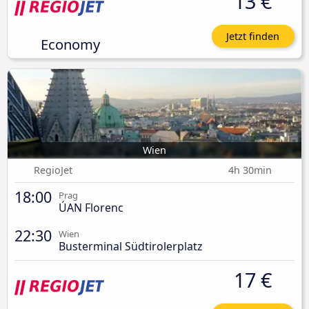
13 €
Jetzt finden
Economy
Wien
RegioJet
4h 30min
18:00
Prag
ÚAN Florenc
22:30
Wien
Busterminal Südtirolerplatz
17 €