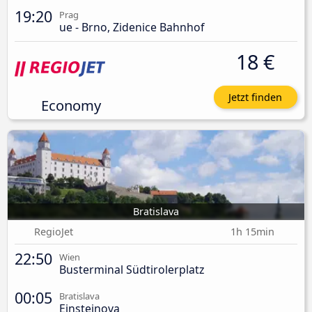
19:20
Prag
ue - Brno, Zidenice Bahnhof
18 €
Jetzt finden
Economy
Bratislava
RegioJet
1h 15min
22:50
Wien
Busterminal Südtirolerplatz
00:05
Bratislava
Einsteinova