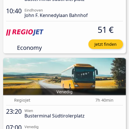
10:40
Eindhoven
John F. Kennedylaan Bahnhof
51 €
Jetzt finden
Economy
Venedig
RegioJet
7h 40min
23:20
Wien
Busterminal Südtirolerplatz
07:00
Venedig