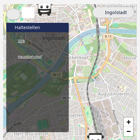
Ingolstadt
Haltestellen
ZOB
Hauptbahnhof
+
−