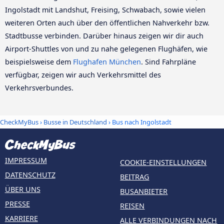
Ingolstadt mit Landshut, Freising, Schwabach, sowie vielen
weiteren Orten auch über den öffentlichen Nahverkehr bzw.
Stadtbusse verbinden. Darüber hinaus zeigen wir dir auch
Airport-Shuttles von und zu nahe gelegenen Flughäfen, wie
beispielsweise dem
Flughafen München
. Sind Fahrpläne
verfügbar, zeigen wir auch Verkehrsmittel des
Verkehrsverbundes.
CheckMyBus
›
Busse in Deutschland
› Bus nach Ingolstadt
IMPRESSUM
COOKIE-EINSTELLUNGEN
DATENSCHUTZ
BEITRAG
ÜBER UNS
BUSANBIETER
PRESSE
REISEN
KARRIERE
ALLE VERBINDUNGEN NACH