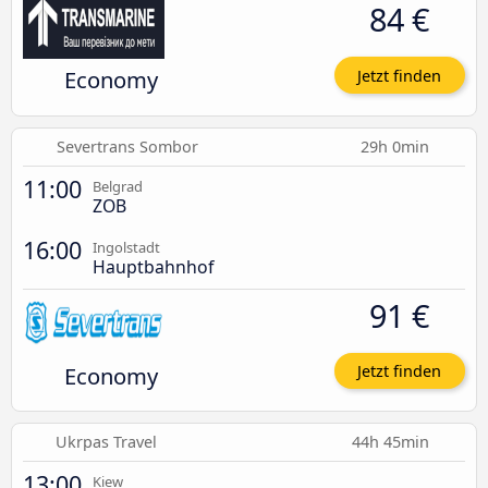
84 €
Economy
Jetzt finden
Severtrans Sombor
29h 0min
11:00
Belgrad
ZOB
16:00
Ingolstadt
Hauptbahnhof
91 €
Economy
Jetzt finden
Ukrpas Travel
44h 45min
13:00
Kiew