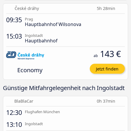
České dráhy
5h 28min
09:35
Prag
Hauptbahnhof Wilsonova
15:03
Ingolstadt
Hauptbahnhof
143 €
ab
Economy
Jetzt finden
Günstige Mitfahrgelegenheit nach Ingolstadt
BlaBlaCar
0h 37min
12:30
Flughafen München
13:10
Ingolstadt