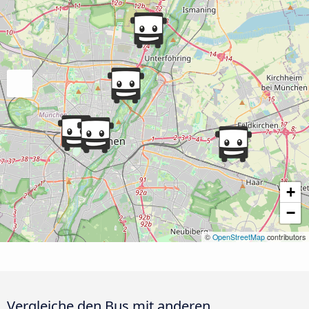
+
−
©
OpenStreetMap
contributors
Vergleiche den Bus mit anderen