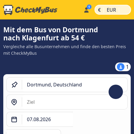
|
|
€
EUR
Mit dem Bus von Dortmund
nach Klagenfurt ab 54 €
Vergleiche alle Busunternehmen und finde den besten Preis
mit CheckMyBus
1