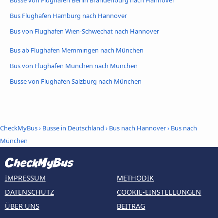
Busse von Flughafen Berlin Brandenburg nach Hannover
Bus Flughafen Hamburg nach Hannover
Bus von Flughafen Wien-Schwechat nach Hannover
Bus ab Flughafen Memmingen nach München
Bus von Flughafen München nach München
Busse von Flughafen Salzburg nach München
CheckMyBus
›
Busse in Deutschland
›
Bus nach Hannover
›
Bus nach
München
IMPRESSUM
METHODIK
DATENSCHUTZ
COOKIE-EINSTELLUNGEN
ÜBER UNS
BEITRAG