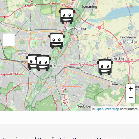
+
−
©
OpenStreetMap
contributors