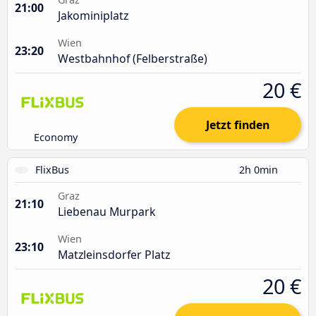
21:00
Jakominiplatz
Wien
23:20
Westbahnhof (Felberstraße)
20 €
Jetzt finden
Economy
FlixBus
2h 0min
Graz
21:10
Liebenau Murpark
Wien
23:10
Matzleinsdorfer Platz
20 €