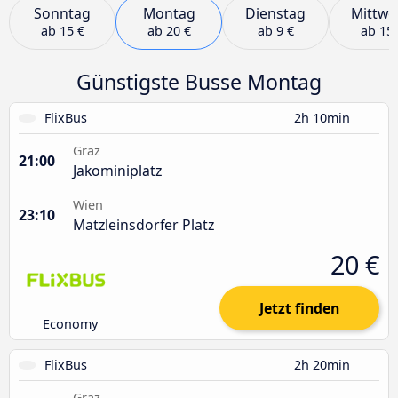
Sonntag
Montag
Dienstag
Mittwo
ab
15 €
ab
20 €
ab
9 €
ab
15 
Günstigste Busse Montag
FlixBus
2h 10min
Graz
21:00
Jakominiplatz
Wien
23:10
Matzleinsdorfer Platz
20 €
Jetzt finden
Economy
FlixBus
2h 20min
Graz