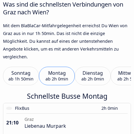
Was sind die schnellsten Verbindungen von
Graz nach Wien?
Mit dem BlaBlaCar-Mitfahrgelegenheit erreichst Du Wien von
Graz aus in nur 1h 50min. Das ist nicht die einzige
Möglichkeit. Du kannst auf eines der untenstehenden
Angebote klicken, um es mit anderen Verkehrsmitteln zu
vergleichen.
Sonntag
Montag
Dienstag
Mittwo
ab
1h 50min
ab
2h 0min
ab
2h 0min
ab
2h 5
Schnellste Busse Montag
FlixBus
2h 0min
Graz
21:10
Liebenau Murpark