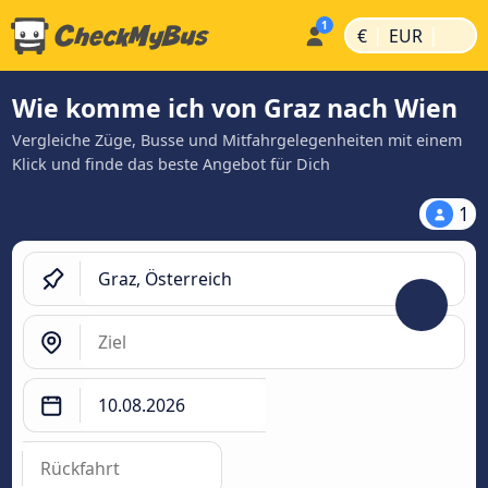
|
|
€
EUR
Wie komme ich von Graz nach Wien
Vergleiche Züge, Busse und Mitfahrgelegenheiten mit einem
Klick und finde das beste Angebot für Dich
1