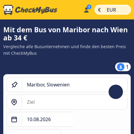
|
|
€
EUR
Mit dem Bus von Maribor nach Wien
ab 34 €
Vergleiche alle Busunternehmen und finde den besten Preis
mit CheckMyBus
1