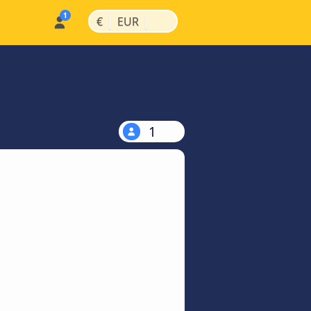
|
|
€
EUR
1