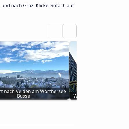
und nach Graz. Klicke einfach auf
rt nach Velden am Wörthersee 
Busse
Wien nach Velden am Wö