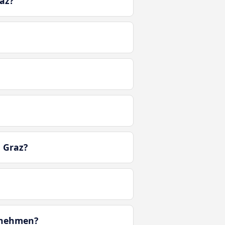
az?
 Graz?
tnehmen?