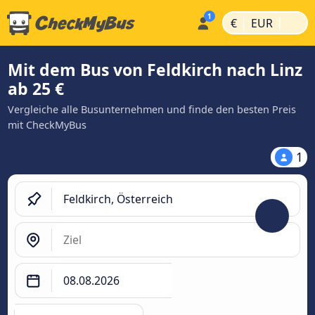
|
|
€
EUR
Mit dem Bus von Feldkirch nach Linz
ab 25 €
Vergleiche alle Busunternehmen und finde den besten Preis
mit CheckMyBus
1