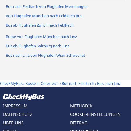
Bus nach Feldkirch von Flughafen Memmingen
Von Flughafen München nach Feldkirch Bus
Bus ab Flughafen Zürich nach Feldkirch
Busse von Flughafen München nach Linz
Bus ab Flughafen Salzburg nach Linz
Bus nach Linz von Flughafen Wien-Schwechat
CheckMyBus
›
Busse in Österreich
›
Bus nach Feldkirch
›
Bus nach Linz
IMPRESSUM
METHODIK
DATENSCHUTZ
COOKIE-EINSTELLUNGEN
ÜBER UNS
BEITRAG