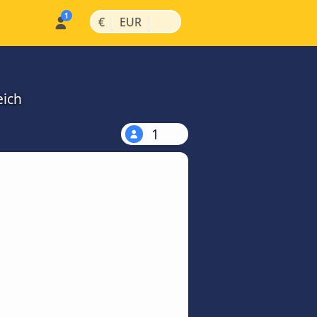
|
|
€
EUR
eich
1