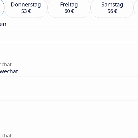
Donnerstag
Freitag
Samstag
53 €
60 €
56 €
gen
echat
hwechat
echat