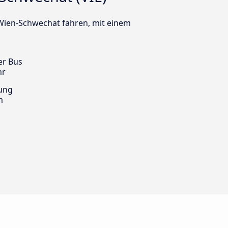
n Wien-Schwechat fahren, mit einem
er Bus
hr
ung
m