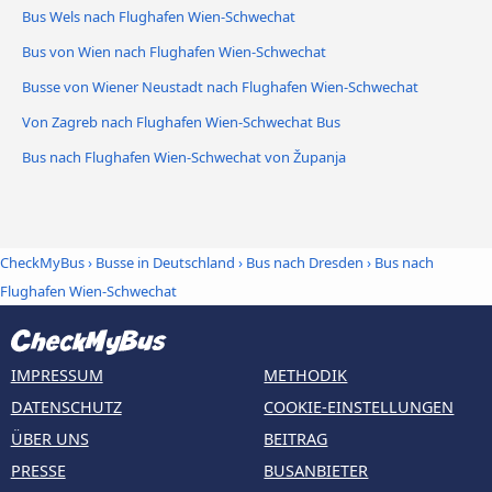
Bus Wels nach Flughafen Wien-Schwechat
Bus von Wien nach Flughafen Wien-Schwechat
Busse von Wiener Neustadt nach Flughafen Wien-Schwechat
Von Zagreb nach Flughafen Wien-Schwechat Bus
Bus nach Flughafen Wien-Schwechat von Županja
CheckMyBus
›
Busse in Deutschland
›
Bus nach Dresden
›
Bus nach
Flughafen Wien-Schwechat
IMPRESSUM
METHODIK
DATENSCHUTZ
COOKIE-EINSTELLUNGEN
ÜBER UNS
BEITRAG
PRESSE
BUSANBIETER