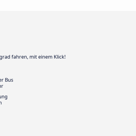
grad fahren, mit einem Klick!
er Bus
hr
ung
m