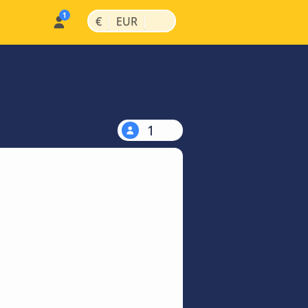
|
|
€
EUR
1