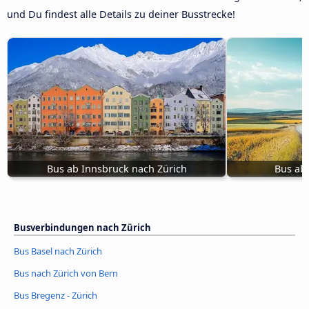
und Du findest alle Details zu deiner Busstrecke!
Bus ab Innsbruck nach Zürich
Bus ab 
Busverbindungen nach Zürich
Bus Basel nach Zürich
Bus nach Zürich von Bern
Bus Bregenz - Zürich