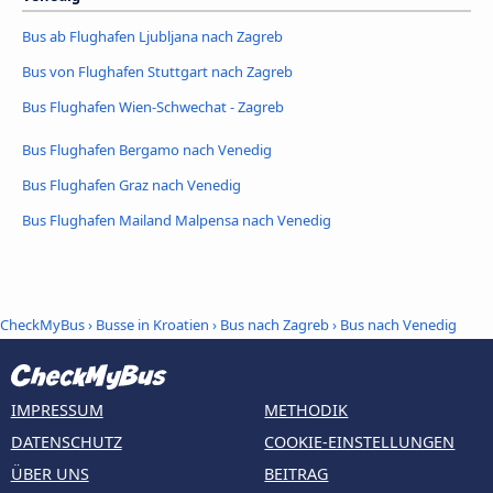
Bus ab Flughafen Ljubljana nach Zagreb
Bus von Flughafen Stuttgart nach Zagreb
Bus Flughafen Wien-Schwechat - Zagreb
Bus Flughafen Bergamo nach Venedig
Bus Flughafen Graz nach Venedig
Bus Flughafen Mailand Malpensa nach Venedig
CheckMyBus
›
Busse in Kroatien
›
Bus nach Zagreb
›
Bus nach Venedig
IMPRESSUM
METHODIK
DATENSCHUTZ
COOKIE-EINSTELLUNGEN
ÜBER UNS
BEITRAG