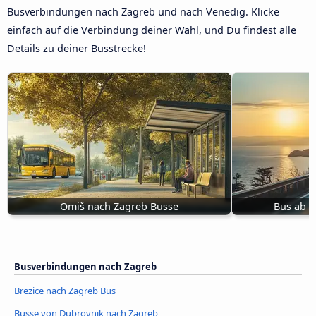
Busverbindungen nach Zagreb und nach Venedig. Klicke
einfach auf die Verbindung deiner Wahl, und Du findest alle
Details zu deiner Busstrecke!
Omiš nach Zagreb Busse
Bus ab G
Busverbindungen nach Zagreb
Brezice nach Zagreb Bus
Busse von Dubrovnik nach Zagreb