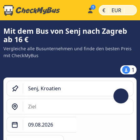
|
|
€
EUR
Mit dem Bus von Senj nach Zagreb
ab 16 €
Vergleiche alle Busunternehmen und finde den besten Preis
mit CheckMyBus
1