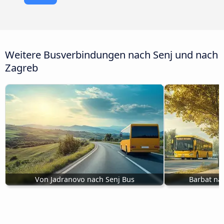
Weitere Busverbindungen nach Senj und nach
Zagreb
Von Jadranovo nach Senj Bus
Barbat na