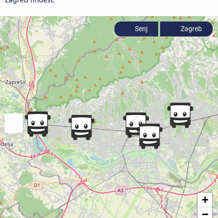
Senj
Zagreb
+
−