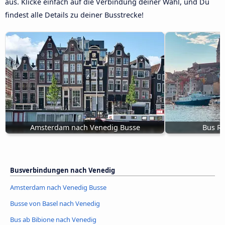
aus. Klicke einfach auf die Verbindung deiner Wahl, und Du
findest alle Details zu deiner Busstrecke!
Amsterdam nach Venedig Busse
Bus Ro
Busverbindungen nach Venedig
Amsterdam nach Venedig Busse
Busse von Basel nach Venedig
Bus ab Bibione nach Venedig