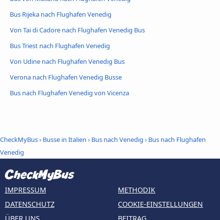
Bus Rijeka nach Flughafen Venedig
Von Tai di Cadore nach Flughafen Venedig Bus
Bus Triest nach Flughafen Venedig
Von Udine nach Flughafen Venedig Bus
Verona nach Flughafen Venedig Busse
Bus nach Flughafen Venedig von Vicenza
CheckMyBus
›
Busse in Italien
›
Bus nach Venedig
›
Bus nach Flughafen
Venedig
IMPRESSUM
METHODIK
DATENSCHUTZ
COOKIE-EINSTELLUNGEN
ÜBER UNS
BEITRAG