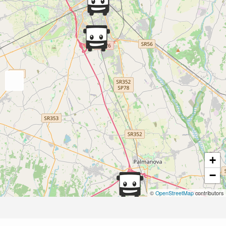
+
−
©
OpenStreetMap
contributors