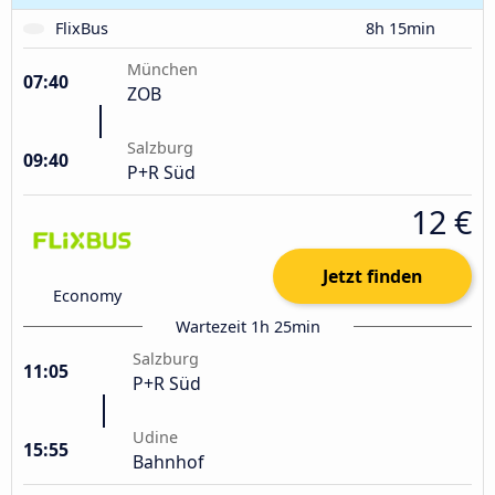
FlixBus
8h 15min
München
07:40
ZOB
Salzburg
09:40
P+R Süd
12 €
Jetzt finden
Economy
Wartezeit 1h 25min
Salzburg
11:05
P+R Süd
Udine
15:55
Bahnhof