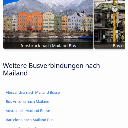
Innsbruck nach Mailand Bus
Bus nac
Weitere Busverbindungen nach
Mailand
Alessandria nach Mailand Busse
Bus Ancona nach Mailand
Aosta nach Mailand Busse
Barcelona nach Mailand Bus