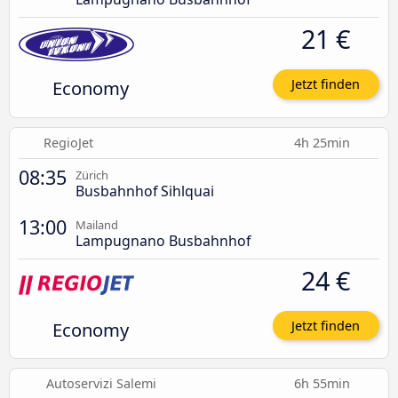
21 €
Economy
Jetzt finden
RegioJet
4h 25min
08:35
Zürich
Busbahnhof Sihlquai
13:00
Mailand
Lampugnano Busbahnhof
24 €
Economy
Jetzt finden
Autoservizi Salemi
6h 55min