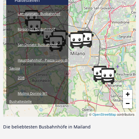
Haltestellen
Lampugnano Busbahnhof
Rogoredo Busbahnhof
San Donato Busbahnhof
Hauptbahnhof - Piazza Luigi di
Savoia
ZOB
+
Molino Dorino M1
Bushaltestelle
−
Rho Fiera Bahnhof
©
OpenStreetMap
contributors
Die beliebtesten Busbahnhöfe in Mailand
Porta Garibaldi Bahnhof