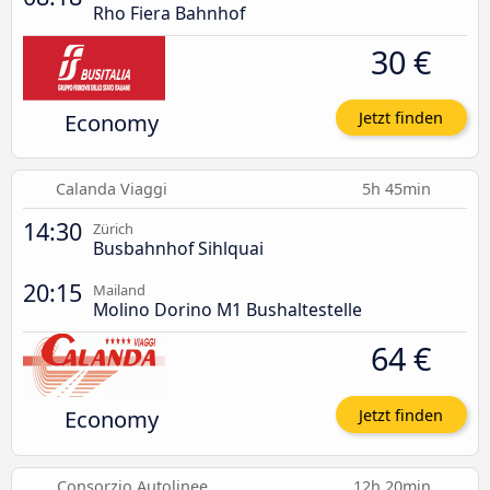
Rho Fiera Bahnhof
30 €
Economy
Jetzt finden
Calanda Viaggi
5h 45min
14:30
Zürich
Busbahnhof Sihlquai
20:15
Mailand
Molino Dorino M1 Bushaltestelle
64 €
Economy
Jetzt finden
Consorzio Autolinee
12h 20min