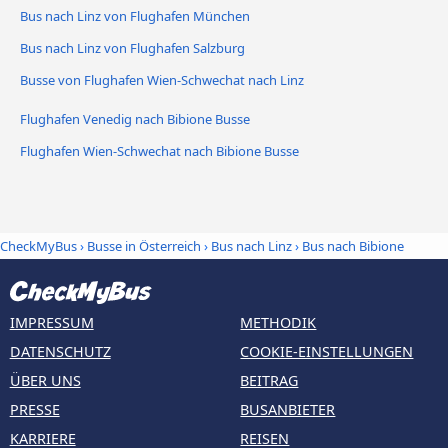
Bus nach Linz von Flughafen München
Bus nach Linz von Flughafen Salzburg
Busse von Flughafen Wien-Schwechat nach Linz
Flughafen Venedig nach Bibione Busse
Flughafen Wien-Schwechat nach Bibione Busse
CheckMyBus
›
Busse in Österreich
›
Bus nach Linz
›
Bus nach Bibione
IMPRESSUM
METHODIK
DATENSCHUTZ
COOKIE-EINSTELLUNGEN
ÜBER UNS
BEITRAG
PRESSE
BUSANBIETER
KARRIERE
REISEN