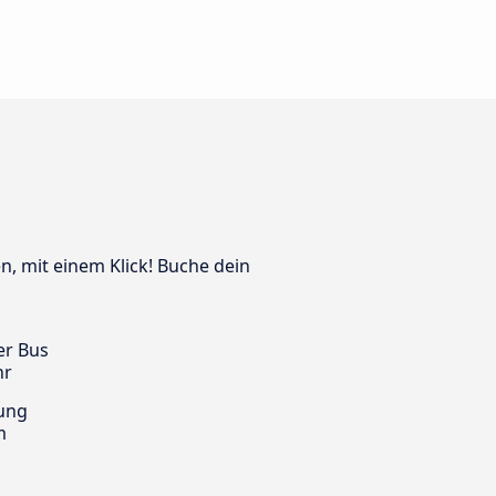
en, mit einem Klick! Buche dein
er Bus
hr
ung
m