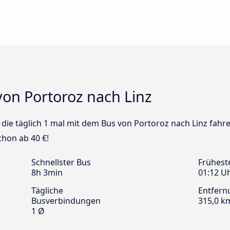
von Portoroz nach Linz
s die täglich 1 mal mit dem Bus von Portoroz nach Linz fahr
chon ab 40 €!
Schnellster Bus
Frühest
8h 3min
01:12 U
Tägliche
Entfern
Busverbindungen
315,0 k
1 Ø