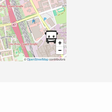
+
−
©
OpenStreetMap
contributors