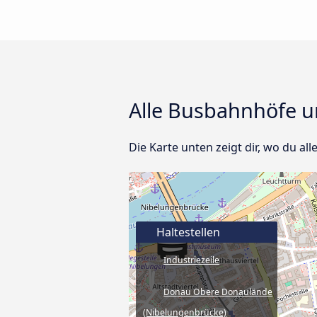
Alle Busbahnhöfe un
Die Karte unten zeigt dir, wo du all
Haltestellen
Industriezeile
Donau Obere Donaulände
(Nibelungenbrücke)