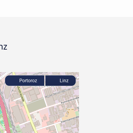
nz
Portoroz
Linz