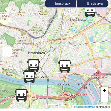
Innsbruck
Bratislava
+
−
©
OpenStreetMap
contributors