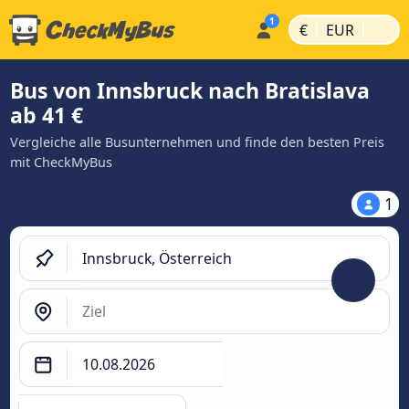
|
|
€
EUR
Bus von Innsbruck nach Bratislava
ab 41 €
Vergleiche alle Busunternehmen und finde den besten Preis
mit CheckMyBus
1