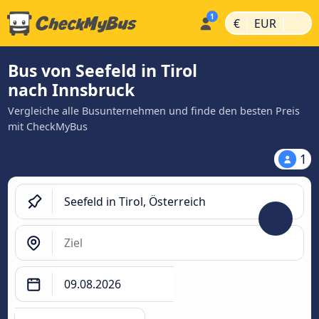
|
|
€
EUR
Bus von Seefeld in Tirol
nach Innsbruck
Vergleiche alle Busunternehmen und finde den besten Preis
mit CheckMyBus
1