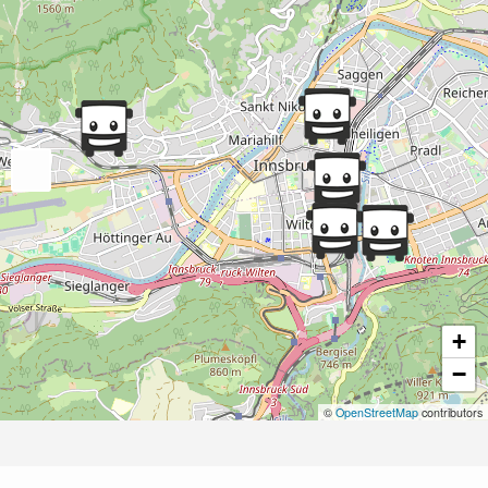
+
−
©
OpenStreetMap
contributors