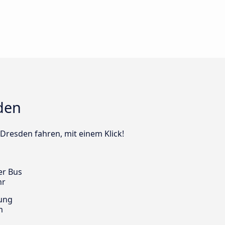
den
 Dresden fahren, mit einem Klick!
er Bus
hr
ung
m