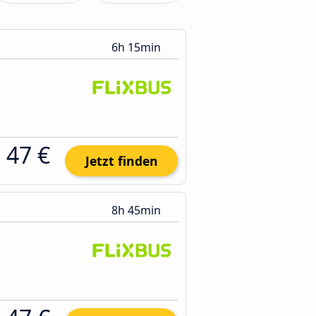
6h 15min
47 €
Jetzt finden
8h 45min