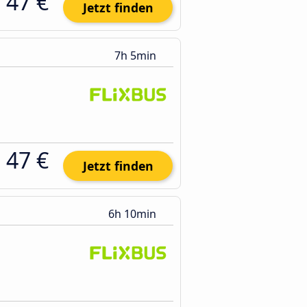
47 €
Jetzt finden
7h 5min
47 €
Jetzt finden
6h 10min