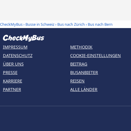
CheckMyBus
›
Busse in Schweiz
›
Bus nach Zürich
›
Bus nach Bern
IMPRESSUM
METHODIK
DATENSCHUTZ
COOKIE-EINSTELLUNGEN
ÜBER UNS
BEITRAG
PRESSE
BUSANBIETER
KARRIERE
REISEN
PARTNER
ALLE LÄNDER