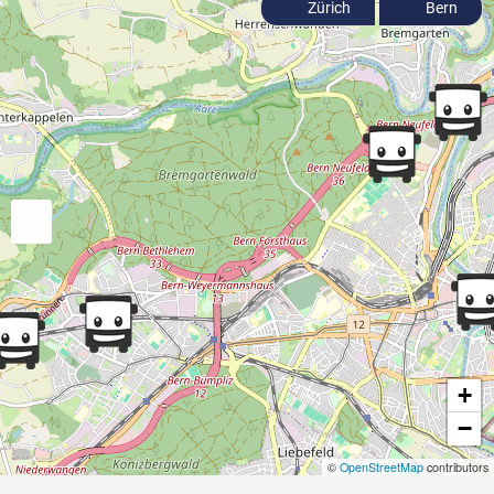
Zürich
Bern
+
−
©
OpenStreetMap
contributors