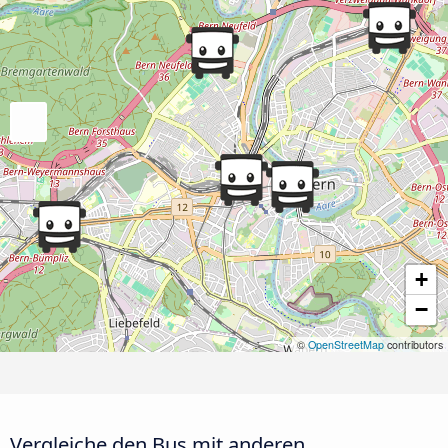
+
−
©
OpenStreetMap
contributors
Vergleiche den Bus mit anderen