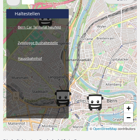
Haltestellen
Bern Car Terminal Neufeld
Zytglogge Bushaltestelle
Hauptbahnhof
+
−
©
OpenStreetMap
contributors