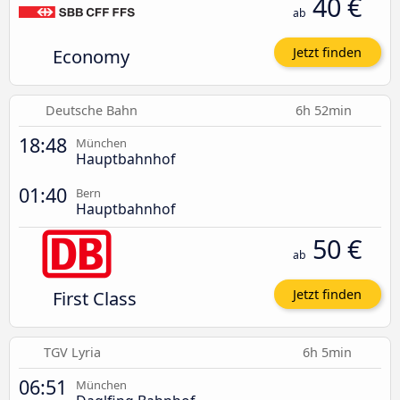
40 €
ab
Economy
Jetzt finden
Deutsche Bahn
6h 52min
18:48
München
Hauptbahnhof
01:40
Bern
Hauptbahnhof
50 €
ab
First Class
Jetzt finden
TGV Lyria
6h 5min
06:51
München