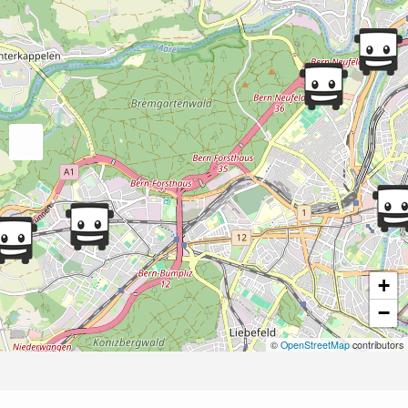
+
−
©
OpenStreetMap
contributors