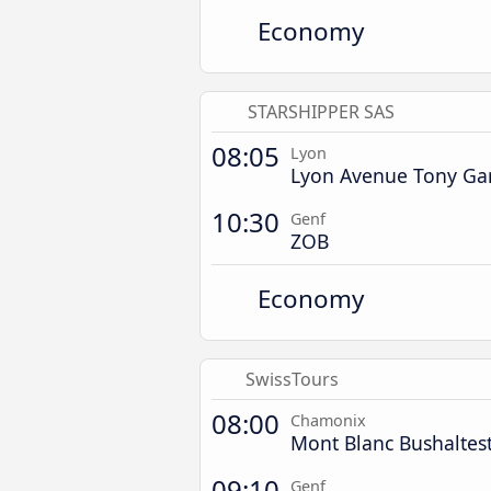
Economy
STARSHIPPER SAS
08:05
Lyon
Lyon Avenue Tony Gar
10:30
Genf
ZOB
Economy
SwissTours
08:00
Chamonix
Mont Blanc Bushaltest
09:10
Genf