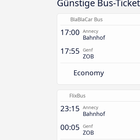
Günstige Bus-Ticke
BlaBlaCar Bus
17:00
Annecy
Bahnhof
17:55
Genf
ZOB
Economy
FlixBus
23:15
Annecy
Bahnhof
00:05
Genf
ZOB