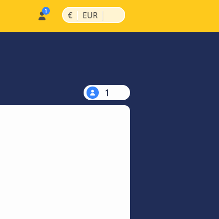
|
|
€
EUR
1