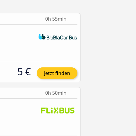
0h 55min
5 €
Jetzt finden
0h 50min