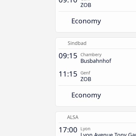
ZOB
Economy
Sindbad
09:15
Chambery
Busbahnhof
11:15
Genf
ZOB
Economy
ALSA
17:00
Lyon
Lyon Avenue Tony Gar