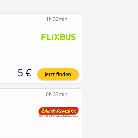
1h 32min
5 €
Jetzt finden
0h 33min