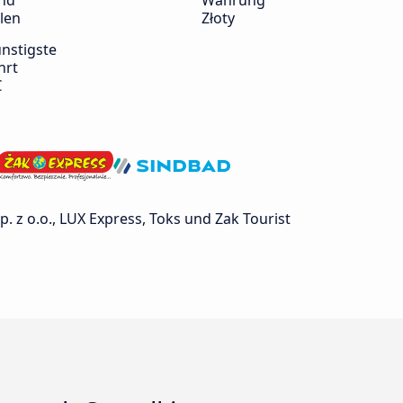
nd
Währung
len
Złoty
nstigste
hrt
€
 z o.o., LUX Express, Toks und Zak Tourist