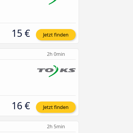
15 €
Jetzt finden
2h 0min
16 €
Jetzt finden
2h 5min