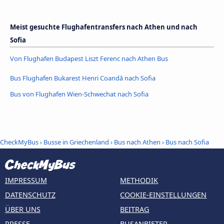
Meist gesuchte Flughafentransfers nach Athen und nach
Sofia
Von Flughafen Budapest Liszt Ferenc nach Athen Bus
Bus Flughafen Bukarest Henri Coandă nach Sofia
Bus von Flughafen Wien-Schwechat nach Sofia
CheckMyBus
›
Busse in Griechenland
›
Bus nach Athen
›
Bus nach Sofia
IMPRESSUM
METHODIK
DATENSCHUTZ
COOKIE-EINSTELLUNGEN
ÜBER UNS
BEITRAG
PRESSE
BUSANBIETER