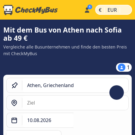
|
|
€
EUR
Mit dem Bus von Athen nach Sofia
ab 49 €
Vergleiche alle Busunternehmen und finde den besten Preis
mit CheckMyBus
1