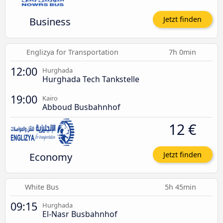
Business
Jetzt finden
Englizya for Transportation
7h 0min
12:00
Hurghada
Hurghada Tech Tankstelle
19:00
Kairo
Abboud Busbahnhof
12 €
Economy
Jetzt finden
White Bus
5h 45min
09:15
Hurghada
El-Nasr Busbahnhof