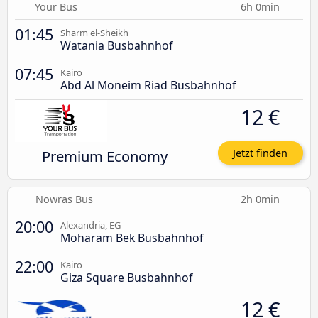
Your Bus
6h 0min
01:45
Sharm el-Sheikh
Watania Busbahnhof
07:45
Kairo
Abd Al Moneim Riad Busbahnhof
12 €
Premium Economy
Jetzt finden
Nowras Bus
2h 0min
20:00
Alexandria, EG
Moharam Bek Busbahnhof
22:00
Kairo
Giza Square Busbahnhof
12 €