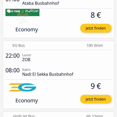
Ataba Busbahnhof
8 €
Economy
Jetzt finden
EG Bus
10h 0min
22:00
Luxor
ZOB
08:00
Kairo
Nadi El Sekka Busbahnhof
9 €
Economy
Jetzt finden
High Jet Bus
6h 15min