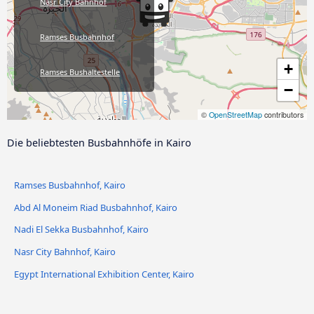
Nasr City Bahnhof
Ramses Busbahnhof
+
Ramses Bushaltestelle
−
Ahmed Helmy Bushaltestelle
©
OpenStreetMap
contributors
Die beliebtesten Busbahnhöfe in Kairo
Tahrir Square
Coptic Hospital Bushaltestelle
Ramses Busbahnhof, Kairo
Abd Al Moneim Riad Busbahnhof, Kairo
Emarat Misr Tankstelle
Nadi El Sekka Busbahnhof, Kairo
Nasr City Bahnhof, Kairo
Egypt International Exhibition Center, Kairo