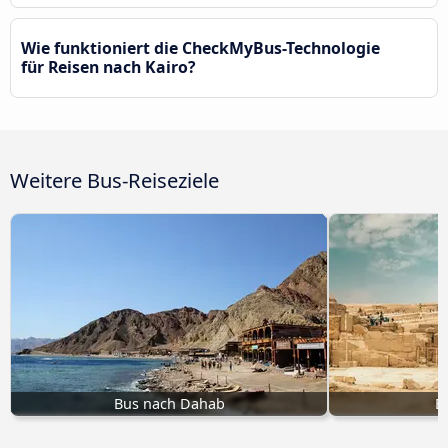
Wie funktioniert die CheckMyBus-Technologie
für Reisen nach Kairo?
Weitere Bus-Reiseziele
Bus nach Dahab
B