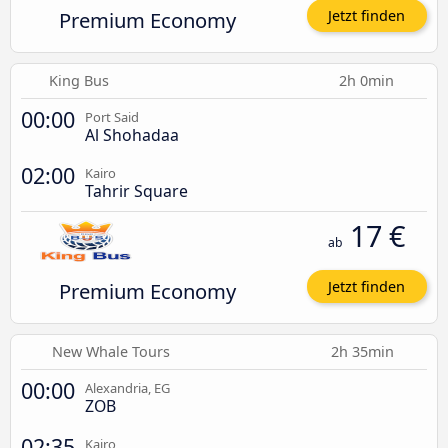
Premium Economy
Jetzt finden
King Bus
2h 0min
00:00
Port Said
Al Shohadaa
02:00
Kairo
Tahrir Square
17 €
ab
Premium Economy
Jetzt finden
New Whale Tours
2h 35min
00:00
Alexandria, EG
ZOB
02:35
Kairo