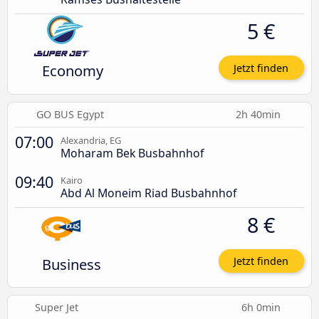
5 €
Economy
Jetzt finden
GO BUS Egypt
2h 40min
07:00
Alexandria, EG
Moharam Bek Busbahnhof
09:40
Kairo
Abd Al Moneim Riad Busbahnhof
8 €
Business
Jetzt finden
Super Jet
6h 0min