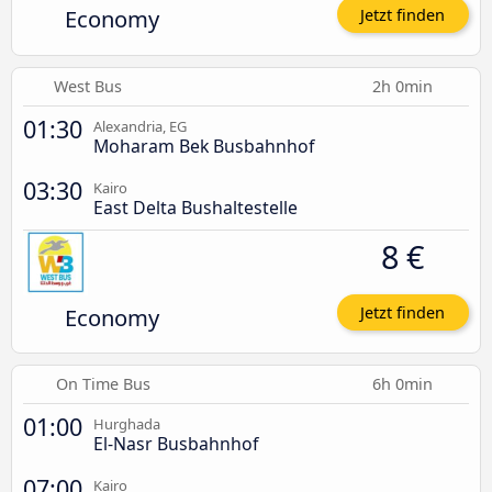
Economy
Jetzt finden
West Bus
2h 0min
01:30
Alexandria, EG
Moharam Bek Busbahnhof
03:30
Kairo
East Delta Bushaltestelle
8 €
Economy
Jetzt finden
On Time Bus
6h 0min
01:00
Hurghada
El-Nasr Busbahnhof
07:00
Kairo