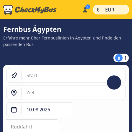
|
|
€
EUR
Fernbus Ägypten
Erfahre mehr über Fernbuslinien in Ägypten und finde den
passenden Bus
1