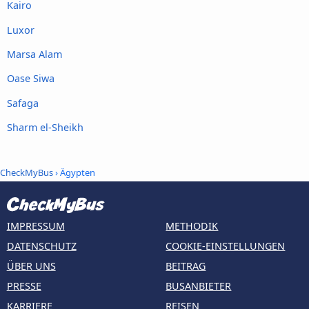
Kairo
Luxor
Marsa Alam
Oase Siwa
Safaga
Sharm el-Sheikh
CheckMyBus
› Ägypten
IMPRESSUM
METHODIK
DATENSCHUTZ
COOKIE-EINSTELLUNGEN
ÜBER UNS
BEITRAG
PRESSE
BUSANBIETER
KARRIERE
REISEN