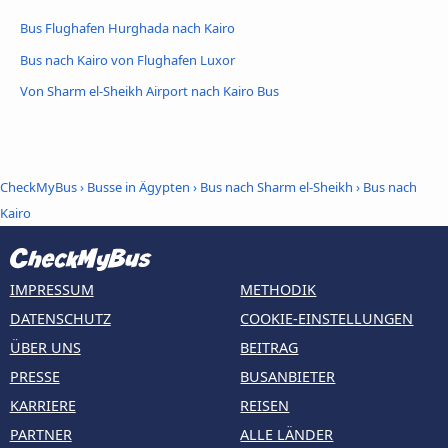
Bus Flughafen Hurghada nach Kairo
Bus nach Kairo von Flughafen Luxor
Von Sharm el-Sheikh Airport nach Kairo Bus
CheckMyBus
›
Busse in Ägypten
›
Bus nach Sharm el-Sheikh
›
Bus nach
Kairo
IMPRESSUM
METHODIK
DATENSCHUTZ
COOKIE-EINSTELLUNGEN
ÜBER UNS
BEITRAG
PRESSE
BUSANBIETER
KARRIERE
REISEN
PARTNER
ALLE LÄNDER