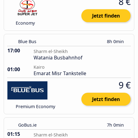
8 €
Jetzt finden
Economy
Blue Bus
8h 0min
17:00
Sharm el-Sheikh
Watania Busbahnhof
Kairo
01:00
Emarat Misr Tankstelle
9 €
Jetzt finden
Premium Economy
GoBus.ie
7h 0min
01:15
Sharm el-Sheikh