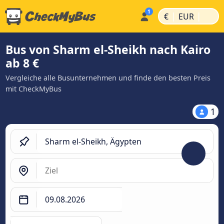
|
|
€
EUR
Bus von Sharm el-Sheikh nach Kairo
ab 8 €
Vergleiche alle Busunternehmen und finde den besten Preis
mit CheckMyBus
1