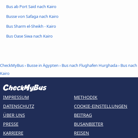
Bus ab Port Said nach Kairo
Busse von Safaga nach Kairo
Bus Sharm el-Sheikh - Kairo
Bus Oase Siwa nach Kairo
CheckMyBus
›
Busse in Ägypten
›
Bus nach Flughafen Hurghada
›
Bus nach
Kairo
IMPRESSUM
METHODIK
DATENSCHUTZ
COOKIE-EINSTELLUNGEN
ÜBER UNS
BEITRAG
PRESSE
BUSANBIETER
KARRIERE
REISEN