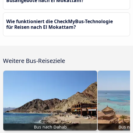
Busangebote nach El Mokattam?
Wie funktioniert die CheckMyBus-Technologie
für Reisen nach El Mokattam?
Weitere Bus-Reiseziele
Bus nach Dahab
Bus na