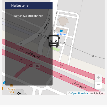
Haltestellen
Wattaneya Busbahnhof
+
−
©
OpenStreetMap
contributors