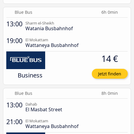
Blue Bus
6h 0min
13:00
Sharm el-Sheikh
Watania Busbahnhof
19:00
El Mokattam
Wattaneya Busbahnhof
14 €
Business
Jetzt finden
Blue Bus
8h 0min
13:00
Dahab
El Masbat Street
21:00
El Mokattam
Wattaneya Busbahnhof