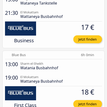
Wataneya Tankstelle
21:30
El Mokattam
Wattaneya Busbahnhof
17 €
Business
Jetzt finden
Blue Bus
6h 0min
13:00
Sharm el-Sheikh
Watania Busbahnhof
19:00
El Mokattam
Wattaneya Busbahnhof
18 €
First Class
Jetzt finden