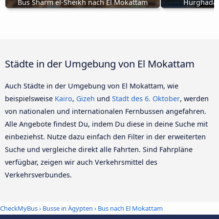
Bus Sharm el-Sheikh nach El Mokattam
Hurghada 
Städte in der Umgebung von El Mokattam
Auch Städte in der Umgebung von El Mokattam, wie
beispielsweise
Kairo
,
Gizeh
und
Stadt des 6. Oktober
, werden
von nationalen und internationalen Fernbussen angefahren.
Alle Angebote findest Du, indem Du diese in deine Suche mit
einbeziehst. Nutze dazu einfach den Filter in der erweiterten
Suche und vergleiche direkt alle Fahrten. Sind Fahrpläne
verfügbar, zeigen wir auch Verkehrsmittel des
Verkehrsverbundes.
CheckMyBus
›
Busse in Ägypten
› Bus nach El Mokattam