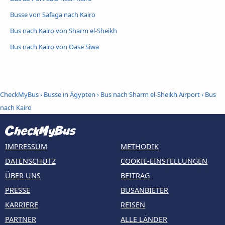
Busse von Safaga nach Kairo
Bus nach Kairo von Sharm el-Sheikh
Bus nach Kairo von Oase Siwa
CheckMyBus
›
Busse in Ägypten
›
Bus nach Sharm el-Sheikh Airport
›
Bus
nach Kairo
IMPRESSUM
METHODIK
DATENSCHUTZ
COOKIE-EINSTELLUNGEN
ÜBER UNS
BEITRAG
PRESSE
BUSANBIETER
KARRIERE
REISEN
PARTNER
ALLE LÄNDER