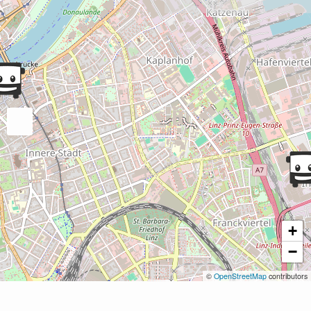
+
−
©
OpenStreetMap
contributors