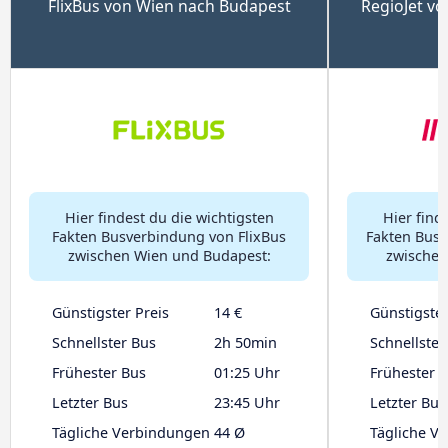
FlixBus von Wien nach Budapest
RegioJet v
Hier findest du die wichtigsten
Hier find
Fakten Busverbindung von FlixBus
Fakten Busv
zwischen Wien und Budapest:
zwischen
Günstigster Preis
14 €
Günstigster
Schnellster Bus
2h 50min
Schnellster
Frühester Bus
01:25 Uhr
Frühester 
Letzter Bus
23:45 Uhr
Letzter Bus
Tägliche Verbindungen
44 Ø
Tägliche V