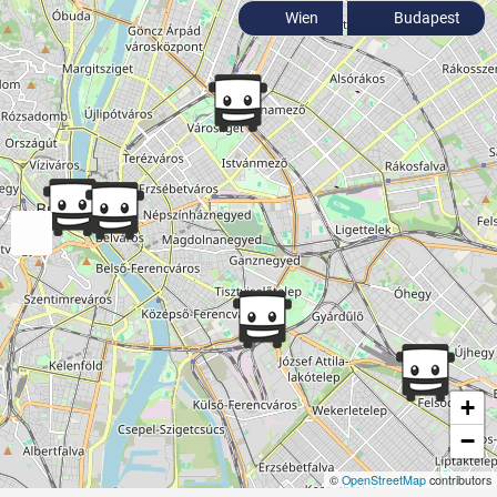
Wien
Budapest
+
−
©
OpenStreetMap
contributors