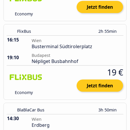
Jetzt finden
Economy
FlixBus
2h 55min
16:15
Wien
Busterminal Südtirolerplatz
Budapest
19:10
Népliget Busbahnhof
19 €
Jetzt finden
Economy
BlaBlaCar Bus
3h 50min
14:30
Wien
Erdberg