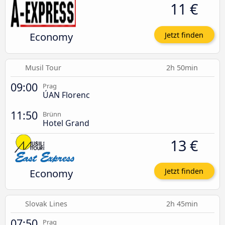
11 €
Economy
Jetzt finden
Musil Tour
2h 50min
09:00
Prag
ÚAN Florenc
11:50
Brünn
Hotel Grand
13 €
Economy
Jetzt finden
Slovak Lines
2h 45min
07:50
Prag