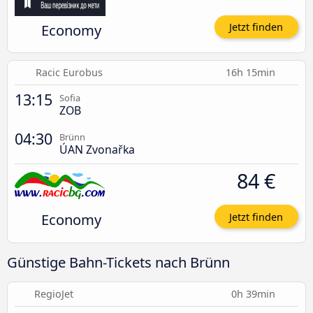
Economy
Jetzt finden
Racic Eurobus
16h 15min
13:15
Sofia
ZOB
04:30
Brünn
ÚAN Zvonařka
84 €
Economy
Jetzt finden
Günstige Bahn-Tickets nach Brünn
RegioJet
0h 39min