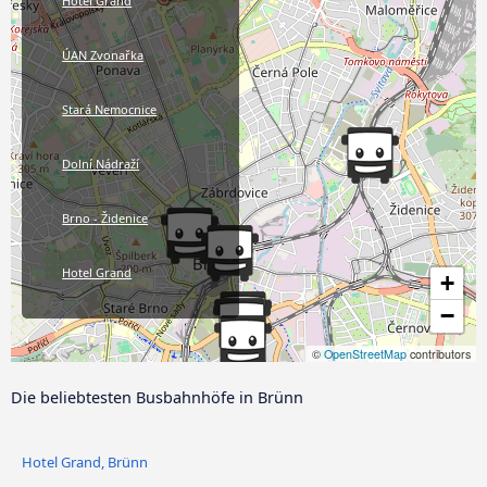
Hotel Grand
ÚAN Zvonařka
Stará Nemocnice
Dolní Nádraží
Brno - Židenice
Hotel Grand
+
−
Královo Pole HBF
©
OpenStreetMap
contributors
Die beliebtesten Busbahnhöfe in Brünn
Hotel Grand, Brünn