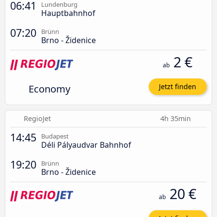
06:41
Lundenburg
Hauptbahnhof
07:20
Brünn
Brno - Židenice
2 €
ab
Economy
Jetzt finden
RegioJet
4h 35min
14:45
Budapest
Déli Pályaudvar Bahnhof
19:20
Brünn
Brno - Židenice
20 €
ab