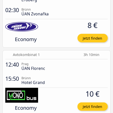
02:30
Brünn
ÚAN Zvonařka
8 €
Economy
Jetzt finden
Avtokombinat 1
3h 10min
12:40
Prag
ÚAN Florenc
15:50
Brünn
Hotel Grand
10 €
Economy
Jetzt finden