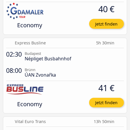
40 €
Economy
Jetzt finden
Express Busline
5h 30min
02:30
Budapest
Népliget Busbahnhof
08:00
Brünn
ÚAN Zvonařka
41 €
Economy
Jetzt finden
Vital Euro Trans
13h 50min