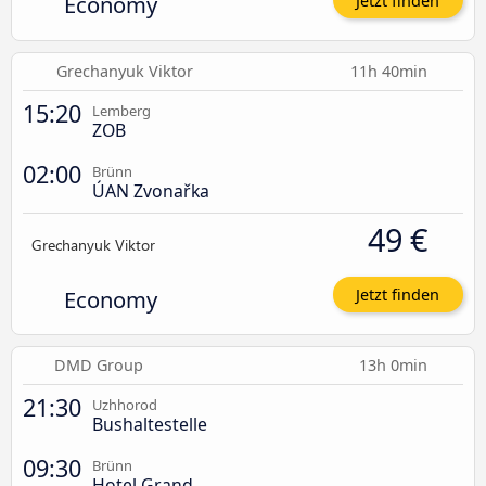
Economy
Jetzt finden
Grechanyuk Viktor
11h 40min
15:20
Lemberg
ZOB
02:00
Brünn
ÚAN Zvonařka
49 €
Economy
Jetzt finden
DMD Group
13h 0min
21:30
Uzhhorod
Bushaltestelle
09:30
Brünn
Hotel Grand