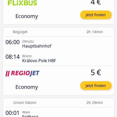
4 €
Economy
Jetzt finden
RegioJet
2h 14min
06:00
Olmütz
Hauptbahnhof
08:14
Brünn
Královo Pole HBF
5 €
Economy
Jetzt finden
Union Ivkoni
2h 29min
00:01
Wien
Erdberg