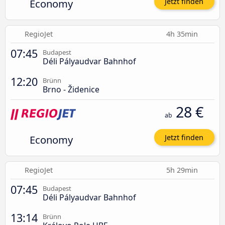
Economy
Jetzt finden
RegioJet
4h 35min
07:45
Budapest
Déli Pályaudvar Bahnhof
12:20
Brünn
Brno - Židenice
28 €
ab
Economy
Jetzt finden
RegioJet
5h 29min
07:45
Budapest
Déli Pályaudvar Bahnhof
13:14
Brünn