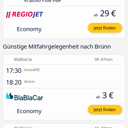
Královo Pole HBF
29 €
ab
Economy
Jetzt finden
Günstige Mitfahrgelegenheit nach Brünn
BlaBlaCar
0h 47min
17:30
Kroměříž
18:20
Brünn
3 €
ab
Economy
Jetzt finden