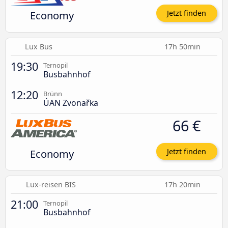
Economy
Jetzt finden
Lux Bus
17h 50min
19:30
Ternopil
Busbahnhof
12:20
Brünn
ÚAN Zvonařka
66 €
Economy
Jetzt finden
Lux-reisen BIS
17h 20min
21:00
Ternopil
Busbahnhof