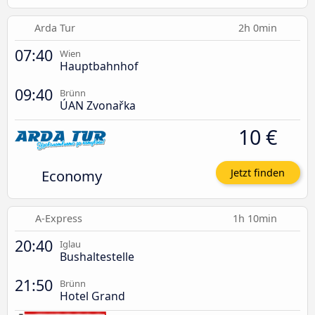
Arda Tur
2h 0min
07:40
Wien
Hauptbahnhof
09:40
Brünn
ÚAN Zvonařka
10 €
Economy
Jetzt finden
A-Express
1h 10min
20:40
Iglau
Bushaltestelle
21:50
Brünn
Hotel Grand