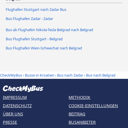
Flughafen Stuttgart nach Zadar Bus
Bus Flughafen Zadar - Zadar
Bus ab Flughafen Nikola-Tesla Belgrad nach Belgrad
Bus Flughafen Stuttgart - Belgrad
Bus Flughafen Wien-Schwechat nach Belgrad
CheckMyBus
›
Busse in Kroatien
›
Bus nach Zadar
›
Bus nach Belgrad
IMPRESSUM
METHODIK
DATENSCHUTZ
COOKIE-EINSTELLUNGEN
ÜBER UNS
BEITRAG
PRESSE
BUSANBIETER