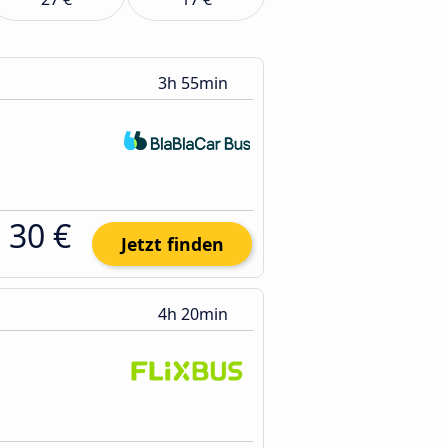
3h 55min
30 €
Jetzt finden
4h 20min