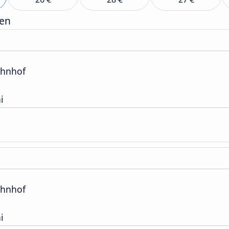
gen
hnhof
i
hnhof
i