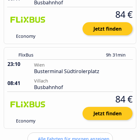
Busbahnhof
84 €
Jetzt finden
Economy
FlixBus
9h 31min
23:10
Wien
Busterminal Südtirolerplatz
Villach
08:41
Busbahnhof
84 €
Jetzt finden
Economy
Alle Fahrten für morgen anzeigen