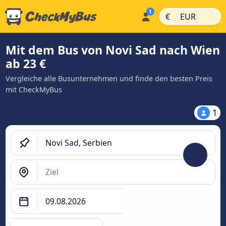
|
|
€
EUR
Mit dem Bus von Novi Sad nach Wien
ab 23 €
Vergleiche alle Busunternehmen und finde den besten Preis
mit CheckMyBus
1